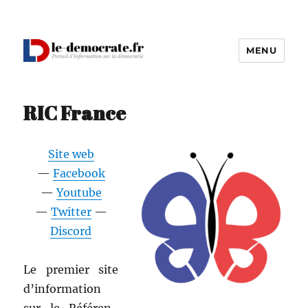
MENU
Le Démocrate
RIC France
Site web
—
Face­book
—
Youtube
—
Twit­ter
—
Dis­cord
Le pre­mier site
d’information