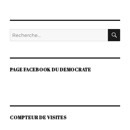
T
E
R
N
A
RE
Recherche
T
I
pour :
V
E
:
PAGE FACEBOOK DU DEMOCRATE
COMPTEUR DE VISITES