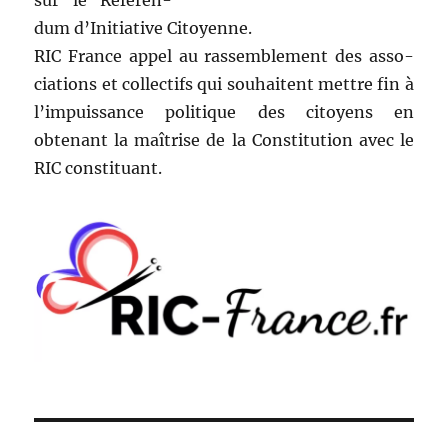
sur le Référen­
dum d’Initiative Citoyenne.
RIC France appel au rassem­ble­ment des asso­
ci­a­tions et col­lec­tifs qui souhait­ent met­tre fin à
l’impuissance poli­tique des citoyens en
obtenant la maîtrise de la Con­sti­tu­tion avec le
RIC constituant.