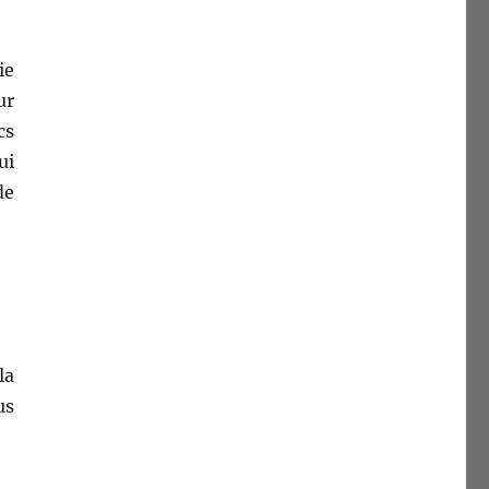
ie
ur
cs
ui
de
la
us