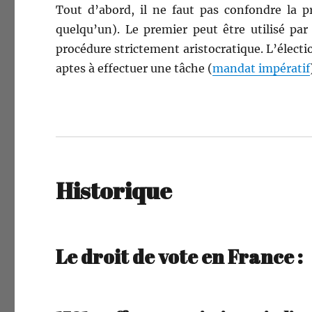
Tout d’abord, il ne faut pas con­fon­dre la p
quelqu’un). Le pre­mier peut être util­isé par
procé­dure stricte­ment aris­to­cra­tique. L’élec­t
aptes à effectuer une tâche (
man­dat impératif
Historique
Le droit de vote en France :