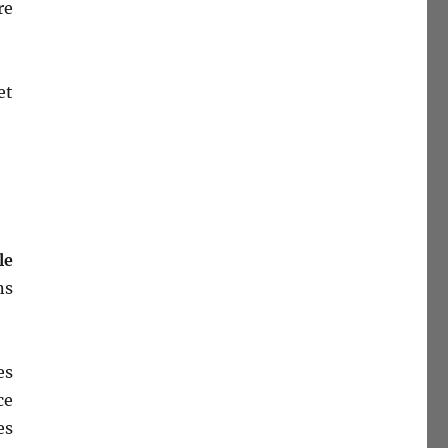
re
et
le
ns
es
ce
es