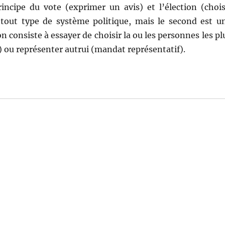
rincipe du vote (exprimer un avis) et l’élec­tion (chois
 tout type de sys­tème poli­tique, mais le sec­ond est u
ion con­siste à essay­er de choisir la ou les per­son­nes les pl
) ou représen­ter autrui (man­dat représentatif).