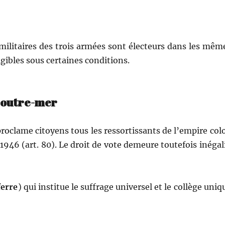
il­i­taires des trois armées sont électeurs dans les mêm
­gi­bles sous cer­taines conditions.
n outre-mer
proclame citoyens tous les ressor­tis­sants de l’empire col
e 1946 (art. 80). Le droit de vote demeure toute­fois iné­gal­
ferre
) qui institue le suf­frage uni­versel et le col­lège uniq