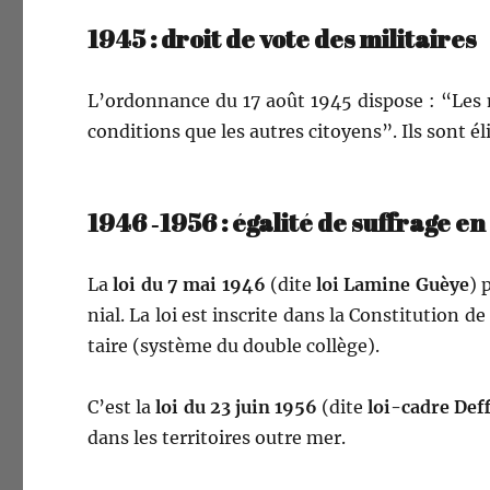
1945 : droit de vote des militaires
L’ordonnance du 17 août 1945 dis­pose : “Les m
con­di­tions que les autres citoyens”. Ils sont éli
1946 ‑1956 : égalité de suffrage e
La
loi du 7 mai 1946
(dite
loi Lamine Guèye
) 
nial. La loi est inscrite dans la Con­sti­tu­tion d
taire (sys­tème du dou­ble collège).
C’est la
loi du 23 juin 1956
(dite
loi-cadre Def­
dans les ter­ri­toires out­re mer.