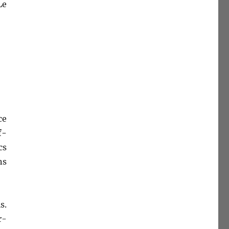
Le
ce
f­
cs
ns
s.
r­