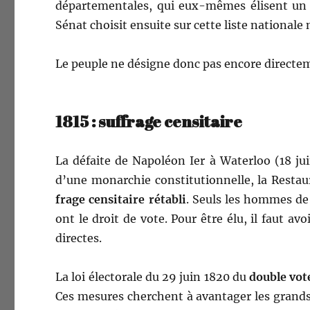
départe­men­tales, qui eux-mêmes élisent un 
Sénat choisit ensuite sur cette liste nationale
Le peu­ple ne désigne donc pas encore directe­
1815 : suffrage censitaire
La défaite de Napoléon Ier à Water­loo (18 ju
d’une monar­chie con­sti­tu­tion­nelle, la Restau
frage cen­si­taire rétabli
. Seuls les hommes de 
ont le droit de vote. Pour être élu, il faut avo
directes.
La loi élec­torale du 29 juin 1820 du
dou­ble vot
Ces mesures cherchent à avan­tager les grands p