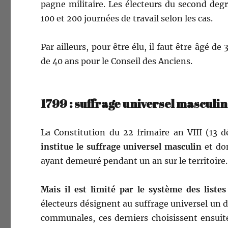
pagne mil­i­taire. Les électeurs du sec­ond degr
100 et 200 journées de tra­vail selon les cas.
Par ailleurs, pour être élu, il faut être âgé d
de 40 ans pour le Con­seil des Anciens.
1799 : suffrage universel masculin
La Con­sti­tu­tion du 22 frimaire an VIII (13
institue le suf­frage uni­versel mas­culin
et don
ayant demeuré pen­dant un an sur le territoire.
Mais il est lim­ité par le sys­tème des listes 
électeurs désig­nent au suf­frage uni­versel un di
com­mu­nales, ces derniers choi­sis­sent ensui