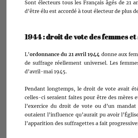
Sont électeurs tous les Français âgés de 21 ans 
d’être élu est accordé à tout électeur de plus d
1944 : droit de vote des femmes et
L’
ordon­nance du 21 avril 1944
donne aux femme
de suf­frage réelle­ment uni­versel. Les femmes
d’avril-mai 1945.
Pen­dant longtemps, le droit de vote avait é
celles-ci seraient faites pour être des mères e
l’exercice du droit de vote ou d’un
man­dat
outaient l’influence qu’aurait pu avoir l’Églis
l’apparition des suf­fragettes a fait pro­gres­siv