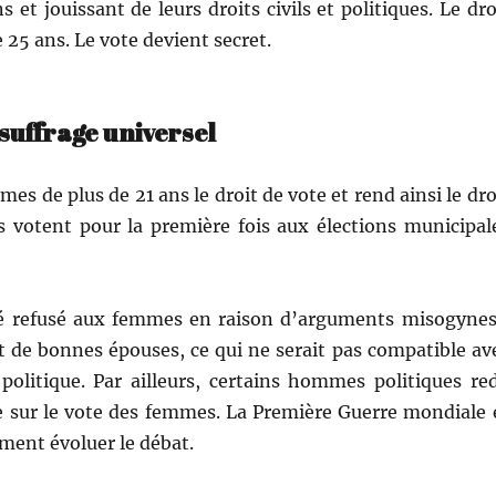
et jouis­sant de leurs droits civils et poli­tiques. Le dro
e 25 ans. Le vote devient secret.
 suffrage universel
s de plus de 21 ans le droit de vote et rend ain­si le dro
 votent pour la pre­mière fois aux élec­tions munic­i­pal
té refusé aux femmes en rai­son d’arguments misog­y­nes
t de bonnes épous­es, ce qui ne serait pas com­pat­i­ble av
poli­tique. Par ailleurs, cer­tains hommes poli­tiques re
e sur le vote des femmes. La Pre­mière Guerre mon­di­ale 
e­ment évoluer le débat.