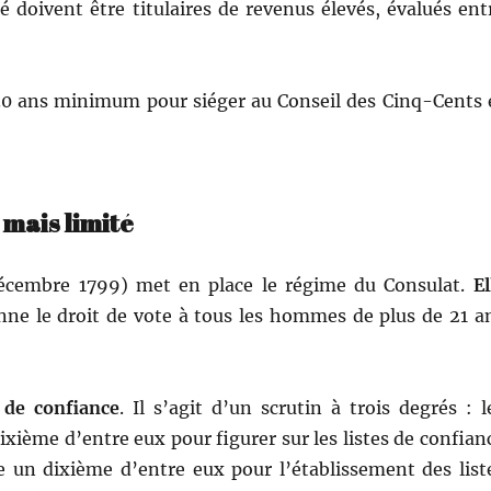
é doivent être tit­u­laires de revenus élevés, éval­ués ent
e 30 ans min­i­mum pour siéger au Con­seil des Cinq-Cents 
 mais limité
 décem­bre 1799) met en place le régime du Con­sulat.
El
ne le droit de vote à tous les hommes de plus de 21 a
de con­fi­ance
. Il s’agit d’un scrutin à trois degrés : l
x­ième d’entre eux pour fig­ur­er sur les listes de con­fi­an
te un dix­ième d’entre eux pour l’établissement des list