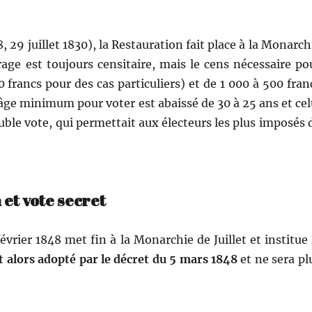
, 29 juil­let 1830), la Restau­ra­tion fait place à la Monar­ch
frage est tou­jours cen­si­taire, mais le cens néces­saire po
francs pour des cas par­ti­c­uliers) et de 1 000 à 500 fran
âge min­i­mum pour vot­er est abais­sé de 30 à 25 ans et cel
u­ble vote, qui per­me­t­tait aux électeurs les plus imposés 
 et vote secret
évri­er 1848 met fin à la Monar­chie de Juil­let et institue 
st alors adop­té par le décret du 5 mars 1848
et ne sera pl