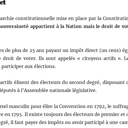
ct
hie con­sti­tu­tion­nelle mise en place par la Con­sti­tu­ti
sou­veraineté appar­tient à la Nation mais le droit de vo
s de plus de 25 ans payant un impôt direct (un cens) ég
e droit de vot­er. Ils sont appelés « citoyens act­ifs ». L
 par­ticiper aux élections.
act­ifs élisent des électeurs du sec­ond degré, dis­posant 
 députés à l’Assemblée nationale législative.
rsel
mas­culin pour élire la Con­ven­tion en 1792, le suf­fra
toire en 1795. Il existe tou­jours des électeurs de pre­mier et 
gré, il faut pay­er des impôts ou avoir par­ticipé à une ca