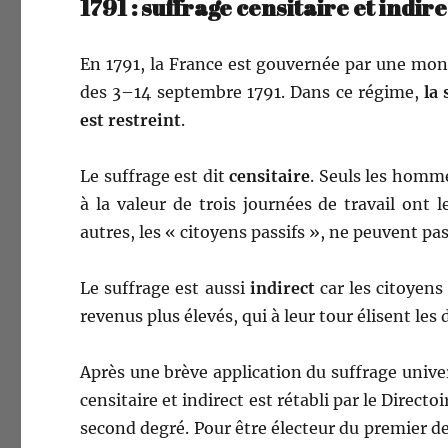
1791 : suffrage censitaire et indire
En 1791, la France est gou­vernée par une monar­c
des 3–14 sep­tem­bre 1791. Dans ce régime,
la 
est restreint
.
Le suf­frage est dit
cen­si­taire
. Seuls les homme
à la valeur de trois journées de tra­vail ont l
autres, les « citoyens pas­sifs », ne peu­vent pas
Le suf­frage est aus­si
indi­rect
car les citoyens 
revenus plus élevés, qui à leur tour élisent les
Après une brève appli­ca­tion du
suf­frage uni­ve
cen­si­taire et indi­rect est rétabli par le Direc­
sec­ond degré. Pour être électeur du pre­mier de