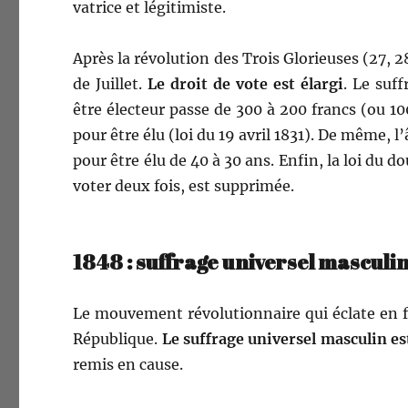
va­trice et légitimiste.
Après la révo­lu­tion des Trois Glo­rieuses (27, 28
de Juil­let.
Le droit de vote est élar­gi
. Le suf­
être électeur passe de 300 à 200 francs (ou 100 
pour être élu (loi du 19 avril 1831). De même, l’
pour être élu de 40 à 30 ans. Enfin, la loi du do
vot­er deux fois, est supprimée.
1848 : suffrage universel masculin
Le mou­ve­ment révo­lu­tion­naire qui éclate en f
République.
Le suf­frage uni­versel mas­culin e
remis en cause.