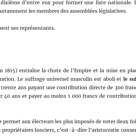
dix­ième d’entre eux pour for­mer une liste nationale. 
 notam­ment les mem­bres des assem­blées législatives.
ment ses représentants.
in 1815) entraîne la chute de l’Empire et la mise en pla
­ra­tion. Le suf­frage uni­versel mas­culin est aboli et
le su
trente ans payant une con­tri­bu­tion directe de 300 fran
ir 40 ans et pay­er au moins 1 000 francs de con­tri­bu­tio
e
per­met aux électeurs les plus imposés de vot­er deux foi
ro­prié­taires fonciers, c’est-à-dire l’aristocratie con­se