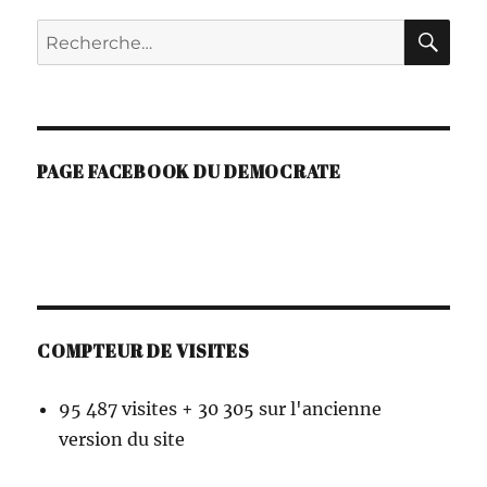
A
RE
Recherche
T
I
pour :
V
E
:
PAGE FACEBOOK DU DEMOCRATE
COMPTEUR DE VISITES
95 487 visites + 30 305 sur l'ancienne
version du site