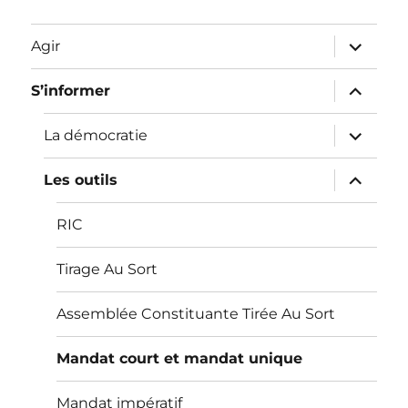
ouvrir
Agir
le
sous-
menu
ouvrir
S’informer
le
sous-
menu
ouvrir
La démocratie
le
sous-
menu
ouvrir
Les outils
le
sous-
menu
RIC
Tirage Au Sort
Assemblée Constituante Tirée Au Sort
Mandat court et mandat unique
Mandat impératif