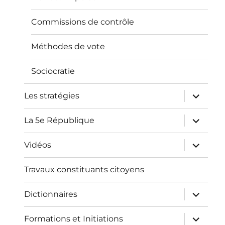
Commissions de contrôle
Méthodes de vote
Sociocratie
ouvrir
Les stratégies
le
sous-
menu
ouvrir
La 5e République
le
sous-
menu
ouvrir
Vidéos
le
sous-
menu
Travaux constituants citoyens
ouvrir
Dictionnaires
le
sous-
menu
ouvrir
Formations et Initiations
le