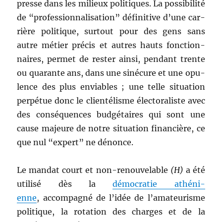
presse dans les milieux poli­tiques. La pos­si­bil­ité
de “pro­fes­sion­nal­i­sa­tion” défini­tive d’une car­
rière poli­tique, surtout pour des gens sans
autre méti­er pré­cis et autres hauts fonc­tion­
naires, per­met de rester ain­si, pen­dant trente
ou quar­ante ans, dans une sinécure et une opu­
lence des plus envi­ables ; une telle sit­u­a­tion
per­pétue donc le clien­télisme élec­toral­iste avec
des con­séquences budgé­taires qui sont une
cause majeure de notre sit­u­a­tion finan­cière, ce
que nul “expert” ne dénonce.
Le man­dat court et non-renou­ve­lable
(H)
a été
util­isé dès la
démoc­ra­tie athéni­
enne
, accom­pa­g­né de l’idée de l’a­ma­teurisme
poli­tique, la rota­tion des charges et de la