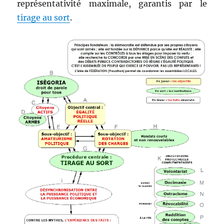
représen­ta­tiv­ité max­i­male, garan­tis par le
tirage au sort
.