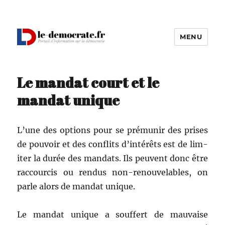
MENU
Le Démocrate
Le mandat court et le
mandat unique
L’une des options pour se pré­mu­nir des pris­es
de pou­voir et des con­flits d’intérêts est de lim­
iter la durée des man­dats. Ils peu­vent donc être
rac­cour­cis ou ren­dus non-renou­ve­lables, on
par­le alors de man­dat unique.
Le man­dat unique a souf­fert de mau­vaise