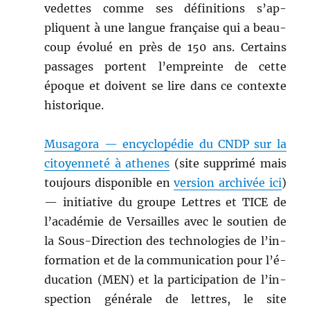
vedettes comme ses déf­i­ni­tions s’ap­
pliquent à une langue française qui a beau­
coup évolué en près de 150 ans. Cer­tains
pas­sages por­tent l’empreinte de cette
époque et doivent se lire dans ce con­texte
historique.
Musago­ra — ency­clopédie du CNDP sur la
citoyen­neté à athenes
(site sup­primé mais
tou­jours disponible en
ver­sion archivée ici
)
— ini­tia­tive du groupe Let­tres et TICE de
l’a­cadémie de Ver­sailles avec le sou­tien de
la Sous-Direc­tion des tech­nolo­gies de l’in­
for­ma­tion et de la com­mu­ni­ca­tion pour l’é­
d­u­ca­tion (MEN) et la par­tic­i­pa­tion de l’in­
spec­tion générale de let­tres, le site