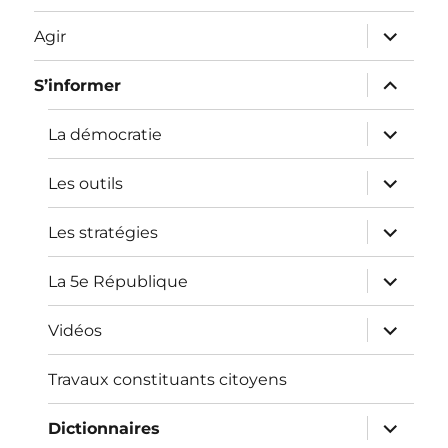
ouvrir
Agir
le
sous-
menu
ouvrir
S’informer
le
sous-
menu
ouvrir
La démocratie
le
sous-
menu
ouvrir
Les outils
le
sous-
menu
ouvrir
Les stratégies
le
sous-
menu
ouvrir
La 5e République
le
sous-
menu
ouvrir
Vidéos
le
sous-
menu
Travaux constituants citoyens
ouvrir
Dictionnaires
le