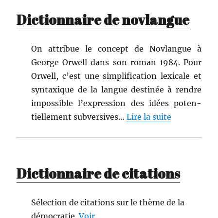
Dictionnaire de novlangue
On attribue le con­cept de Novlangue à
George Orwell dans son roman 1984. Pour
Orwell, c’est une sim­pli­fi­ca­tion lex­i­cale et
syn­tax­ique de la langue des­tinée à ren­dre
impos­si­ble l’expression des idées poten­
tielle­ment sub­ver­sives…
Lire la suite
Dictionnaire de citations
Sélec­tion de cita­tions sur le thème de la
démoc­ra­tie.
Voir