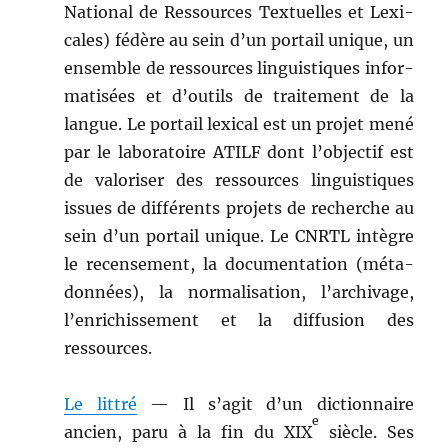
Nation­al de Ressources Textuelles et Lex­i­
cales) fédère au sein d’un por­tail unique, un
ensem­ble de ressources lin­guis­tiques infor­
ma­tisées et d’outils de traite­ment de la
langue. Le por­tail lex­i­cal est un pro­jet mené
par le lab­o­ra­toire ATILF dont l’ob­jec­tif est
de val­oris­er des ressources lin­guis­tiques
issues de dif­férents pro­jets de recherche au
sein d’un por­tail unique. Le CNRTL intè­gre
le recense­ment, la doc­u­men­ta­tion (méta­
don­nées), la nor­mal­i­sa­tion, l’archivage,
l’enrichissement et la dif­fu­sion des
ressources.
Le lit­tré
— Il s’ag­it d’un dic­tio­n­naire
e
ancien, paru à la fin du XIX
siè­cle. Ses