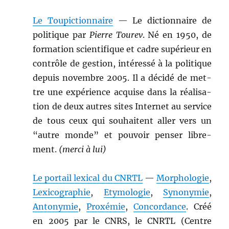
Le Toupic­tion­naire
— Le dic­tio­n­naire de
poli­tique par
Pierre Tourev
. Né en 1950, de
for­ma­tion sci­en­tifique et cadre supérieur en
con­trôle de ges­tion, intéressé à la poli­tique
depuis novem­bre 2005. Il a décidé de met­
tre une expéri­ence acquise dans la réal­i­sa­
tion de deux autres sites Inter­net au ser­vice
de tous ceux qui souhait­ent aller vers un
“autre monde” et pou­voir penser libre­
ment.
(mer­ci à lui)
Le por­tail lex­i­cal du CNRTL
—
Mor­pholo­gie
,
Lex­i­cogra­phie
,
Ety­molo­gie
,
Syn­onymie
,
Antonymie
,
Prox­émie
,
Con­cor­dance
. Créé
en 2005 par le CNRS, le CNRTL (Cen­tre