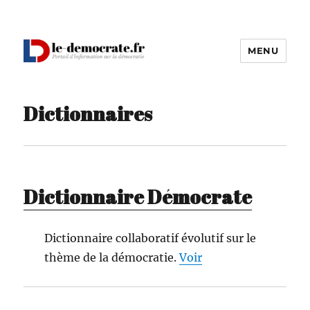
MENU
Le Démocrate
Dictionnaires
Dictionnaire Démocrate
Dic­tio­n­naire col­lab­o­ratif évo­lu­tif
sur le
thème de la démoc­ra­tie.
Voir