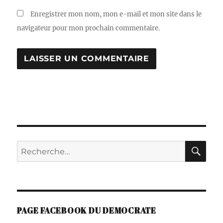
Enregistrer mon nom, mon e-mail et mon site dans le
navigateur pour mon prochain commentaire.
A
L
T
E
R
N
A
RE
Recherche
T
I
pour :
V
E
:
PAGE FACEBOOK DU DEMOCRATE