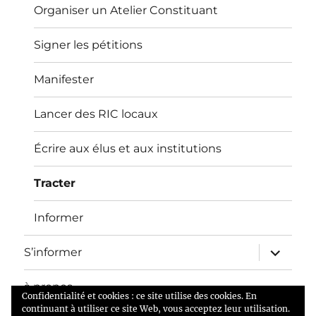
Organiser un Atelier Constituant
Signer les pétitions
Manifester
Lancer des RIC locaux
Écrire aux élus et aux institutions
Tracter
Informer
ouvrir
S’informer
le
sous-
menu
à propos
Confidentialité et cookies : ce site utilise des cookies. En
continuant à utiliser ce site Web, vous acceptez leur utilisation.