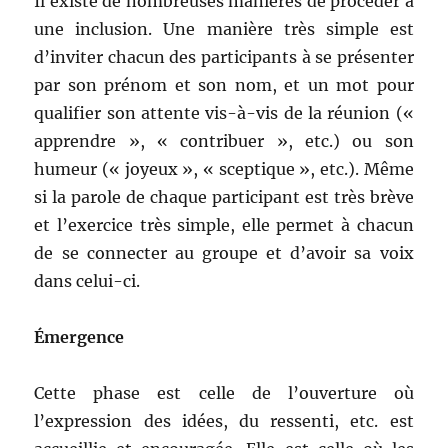
Il existe de nom­breuses manières de procéder à
une inclu­sion. Une manière très sim­ple est
d’inviter cha­cun des par­tic­i­pants à se présen­ter
par son prénom et son nom, et un mot pour
qual­i­fi­er son attente vis-à-vis de la réu­nion («
appren­dre », « con­tribuer », etc.) ou son
humeur (« joyeux », « scep­tique », etc.). Même
si la parole de chaque par­tic­i­pant est très brève
et l’exercice très sim­ple, elle per­met à cha­cun
de se con­necter au groupe et d’avoir sa voix
dans celui-ci.
Émer­gence
Cette phase est celle de l’ouverture où
l’expression des idées, du ressen­ti, etc. est