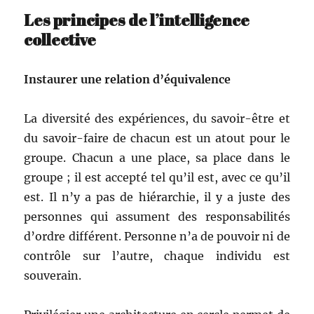
Les principes de l’intelligence
collective
Instau­r­er une rela­tion d’équivalence
La diver­sité des expéri­ences, du savoir-être et
du savoir-faire de cha­cun est un atout pour le
groupe. Cha­cun a une place, sa place dans le
groupe ; il est accep­té tel qu’il est, avec ce qu’il
est. Il n’y a pas de hiérar­chie, il y a juste des
per­son­nes qui assu­ment des respon­s­abil­ités
d’ordre dif­férent. Per­son­ne n’a de pou­voir ni de
con­trôle sur l’autre, chaque indi­vidu est
souverain.