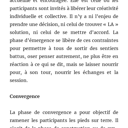
accueil­lie et encour­agée. Elle est celle où les
par­tic­i­pants sont invités à libér­er leur créa­tiv­ité
indi­vidu­elle et col­lec­tive. Il n’y a ni l’enjeu de
pren­dre une déci­sion, ni celui de trou­ver « LA »
solu­tion, ni celui de se met­tre d’accord. La
phase d’émergence se libère de ces con­traintes
pour per­me­t­tre à tous de sor­tir des sen­tiers
bat­tus, oser penser autrement, ne plus être en
réac­tion à ce qui se dit, mais se laiss­er nour­rir
pour, à son tour, nour­rir les échanges et la
session.
Con­ver­gence
La phase de con­ver­gence a pour objec­tif de
ramen­er les par­tic­i­pants les pieds sur terre. Il