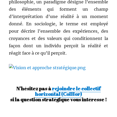
philoso­phie, un par­a­digme désigne l’ensemble
des élé­ments qui for­ment un champ
d’interprétation d’une réal­ité à un moment
don­né. En soci­olo­gie, le terme est employé
pour décrire l’ensemble des expéri­ences, des
croy­ances et des valeurs qui con­di­tion­nent la
façon dont un indi­vidu perçoit la réal­ité et
réag­it face à ce qu’il perçoit.
N’hésitez pas à
rejoindre le collectif
horizontal (ColHor)
si la question stratégique vous intéresse !