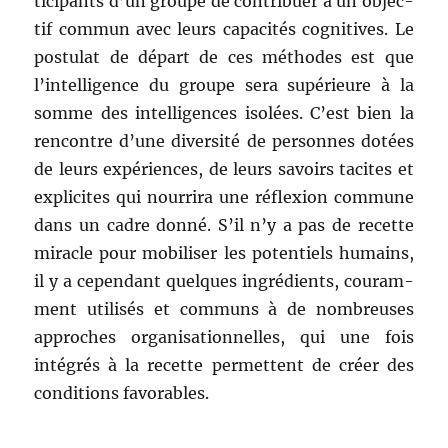
tic­i­pants d’un groupe de con­tribuer à un objec­
tif com­mun avec leurs capac­ités cog­ni­tives. Le
pos­tu­lat de départ de ces méth­odes est que
l’intelligence du groupe sera supérieure à la
somme des intel­li­gences isolées. C’est bien la
ren­con­tre d’une diver­sité de per­son­nes dotées
de leurs expéri­ences, de leurs savoirs tacites et
explicites qui nour­ri­ra une réflex­ion com­mune
dans un cadre don­né. S’il n’y a pas de recette
mir­a­cle pour mobilis­er les poten­tiels humains,
il y a cepen­dant quelques ingré­di­ents, couram­
ment util­isés et com­muns à de nom­breuses
approches organ­i­sa­tion­nelles, qui une fois
inté­grés à la recette per­me­t­tent de créer des
con­di­tions favorables.