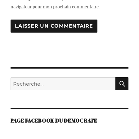
navigateur pour mon prochain commentaire.
A
L
T
E
R
N
A
RE
Recherche
T
I
pour :
V
E
:
PAGE FACEBOOK DU DEMOCRATE