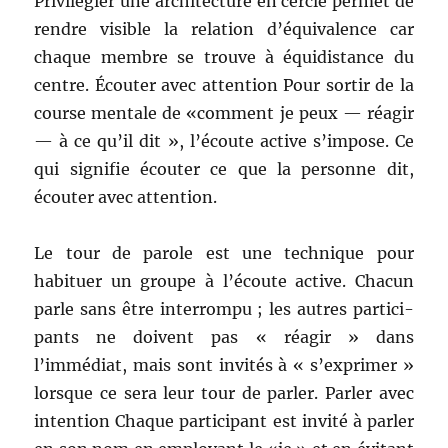
Priv­ilégi­er une archi­tec­ture en cer­cle per­met de
ren­dre vis­i­ble la rela­tion d’équivalence car
chaque mem­bre se trou­ve à équidis­tance du
cen­tre. Écouter avec atten­tion Pour sor­tir de la
course men­tale de «com­ment je peux — réa­gir
— à ce qu’il dit », l’écoute active s’impose. Ce
qui sig­ni­fie écouter ce que la per­son­ne dit,
écouter avec attention.
Le tour de parole est une tech­nique pour
habituer un groupe à l’écoute active. Cha­cun
par­le sans être inter­rompu ; les autres par­tic­i­
pants ne doivent pas « réa­gir » dans
l’immédiat, mais sont invités à « s’exprimer »
lorsque ce sera leur tour de par­ler. Par­ler avec
inten­tion Chaque par­tic­i­pant est invité à par­ler