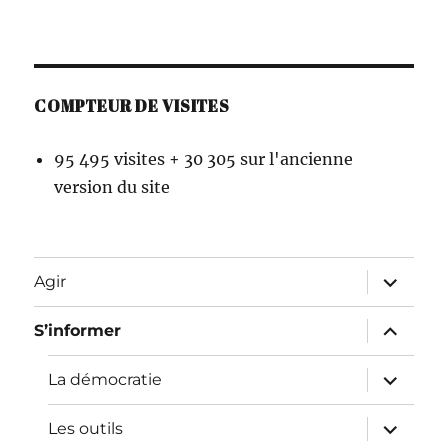
COMPTEUR DE VISITES
95 495 visites + 30 305 sur l'ancienne
version du site
ouvrir
Agir
le
sous-
menu
ouvrir
S’informer
le
sous-
menu
ouvrir
La démocratie
le
sous-
menu
ouvrir
Les outils
le