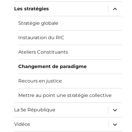
sous-
menu
ouvrir
Les stratégies
le
sous-
menu
Stratégie globale
Instauration du RIC
Ateliers Constituants
Changement de paradigme
Recours en justice
Mettre au point une stratégie collective
ouvrir
La 5e République
le
sous-
menu
ouvrir
Vidéos
le