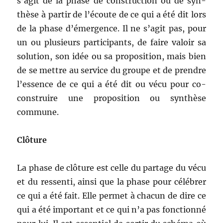
s’agit de la phase de con­struc­tion ou de syn­
thèse à par­tir de l’écoute de ce qui a été dit lors
de la phase d’émergence. Il ne s’agit pas, pour
un ou plusieurs par­tic­i­pants, de faire val­oir sa
solu­tion, son idée ou sa propo­si­tion, mais bien
de se met­tre au ser­vice du groupe et de pren­dre
l’essence de ce qui a été dit ou vécu pour co-
con­stru­ire une propo­si­tion ou syn­thèse
commune.
Clô­ture
La phase de clô­ture est celle du partage du vécu
et du ressen­ti, ain­si que la phase pour célébr­er
ce qui a été fait. Elle per­met à cha­cun de dire ce
qui a été impor­tant et ce qui n’a pas fonc­tion­né