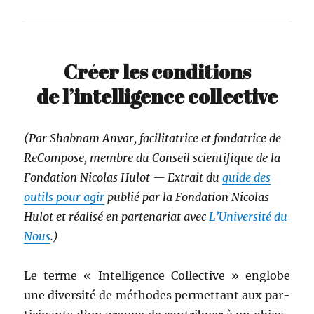
Créer les conditions
de l’intelligence collective
(Par Shab­nam Anvar, facil­i­ta­trice et fon­da­trice de
ReCom­pose, mem­bre du Con­seil sci­en­tifique de la
Fon­da­tion Nico­las Hulot — Extrait du
guide des
out­ils pour agir
pub­lié par la Fon­da­tion Nico­las
Hulot et réal­isé en parte­nar­i­at avec
L’Université du
Nous
.)
Le terme « Intel­li­gence Col­lec­tive » englobe
une diver­sité de méth­odes per­me­t­tant aux par­