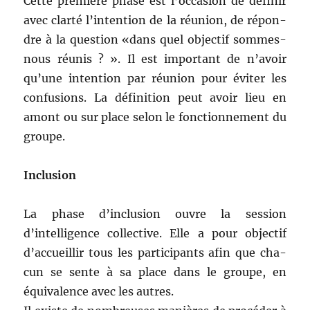
Cette pre­mière phase est l’occasion de définir
avec clarté l’intention de la réu­nion, de répon­
dre à la ques­tion «dans quel objec­tif sommes-
nous réu­nis ? ». Il est impor­tant de n’avoir
qu’une inten­tion par réu­nion pour éviter les
con­fu­sions. La déf­i­ni­tion peut avoir lieu en
amont ou sur place selon le fonc­tion­nement du
groupe.
Inclu­sion
La phase d’inclusion ouvre la ses­sion
d’intelligence col­lec­tive. Elle a pour objec­tif
d’accueillir tous les par­tic­i­pants afin que cha­
cun se sente à sa place dans le groupe, en
équiv­a­lence avec les autres.