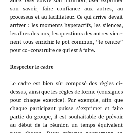
ance, oser suiv­re son intu­ition, oser exprimer
son savoir, faire con­fi­ance aux autres, au
proces­sus et au facil­i­ta­teur. Ce qui arrive devait
arriv­er : les moments hyper­ac­t­ifs, les silences,
les dires des uns, les ques­tions des autres vien­
nent tous enrichir le pot com­mun, “le cen­tre”
pour co-con­stru­ire ce qui est à faire.
Respecter le cadre
Le cadre est bien sûr com­posé des règles ci-
dessus, ain­si que les règles de forme (con­signes
pour chaque exer­ci­ce). Par exem­ple, afin que
chaque par­tic­i­pant puisse s’exprimer et faire
par­tie du groupe, il est souhaitable de prévoir
au début de la réu­nion un temps équiv­a­lent