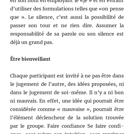
en son nom en employ­ant le «je » et en évi­tant
d’utiliser des for­mu­la­tions telles que «on pense
que ». Le silence, c’est aus­si la pos­si­bil­ité de
pass­er son tour et ne rien dire. Assumer la
respon­s­abil­ité de sa parole ou son silence est
déjà un grand pas.
Être bien­veil­lant
Chaque par­tic­i­pant est invité à ne pas être dans
le juge­ment de l’autre, des idées pro­posées, ni
dans le juge­ment de soi-même. Il n’y a ni bon
ni mau­vais. En effet, une idée qui pour­rait être
con­sid­érée comme « mau­vaise », pour­rait être
l’élément déclencheur de la solu­tion trou­vée
par le groupe. Faire con­fi­ance Se faire con­fi­