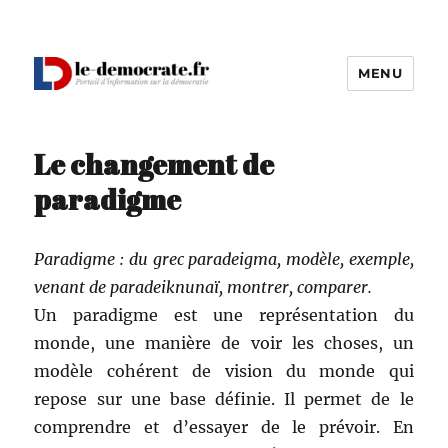
MENU
Le Démocrate
Le changement de
paradigme
Par­a­digme : du grec paradeigma, mod­èle, exem­ple,
venant de paradeik­nunaï, mon­tr­er, comparer.
Un par­a­digme est une représen­ta­tion du
monde, une manière de voir les choses, un
mod­èle cohérent de vision du monde qui
repose sur une base définie. Il per­met de le
com­pren­dre et d’essayer de le prévoir. En