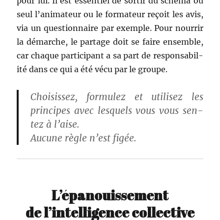
pour lui. Il est essen­tiel de sor­tir du sché­ma où
seul l’animateur ou le for­ma­teur reçoit les avis,
via un ques­tion­naire par exem­ple. Pour nour­rir
la démarche, le partage doit se faire ensem­ble,
car chaque par­tic­i­pant a sa part de respon­s­abil­
ité dans ce qui a été vécu par le groupe.
Choi­sis­sez, for­mulez et utilisez les
principes avec lesquels vous vous sen­
tez à l’aise.
Aucune règle n’est figée.
L’épanouissement
de l’intelligence collective