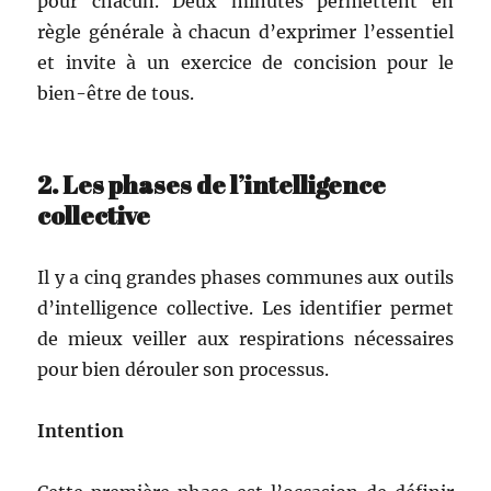
pour cha­cun. Deux min­utes per­me­t­tent en
règle générale à cha­cun d’exprimer l’essentiel
et invite à un exer­ci­ce de con­ci­sion pour le
bien-être de tous.
2. Les phases de l’intelligence
collective
Il y a cinq grandes phas­es com­munes aux out­ils
d’intelligence col­lec­tive. Les iden­ti­fi­er per­met
de mieux veiller aux res­pi­ra­tions néces­saires
pour bien dérouler son processus.
Inten­tion