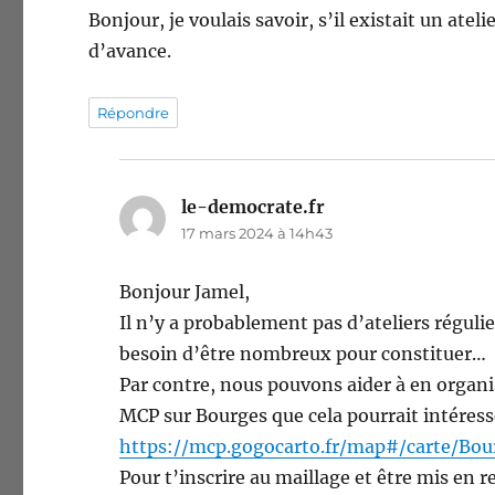
Bon­jour, je voulais savoir, s’il exis­tait un ate­l
d’avance.
Répondre
le-democrate.fr
dit :
17 mars 2024 à 14h43
Bon­jour Jamel,
Il n’y a prob­a­ble­ment pas d’ate­liers régu
besoin d’être nom­breux pour constituer…
Par con­tre, nous pou­vons aider à en organ­is
MCP sur Bourges que cela pour­rait intéress­
https://mcp.gogocarto.fr/map#/carte/Bou
Pour t’in­scrire au mail­lage et être mis en r