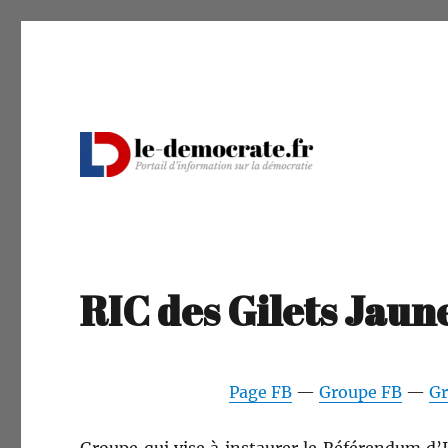
Portail d'information sur la démocratie
Le Démocrate
RIC des Gilets Jaun
Page FB
—
Groupe FB
—
Gr