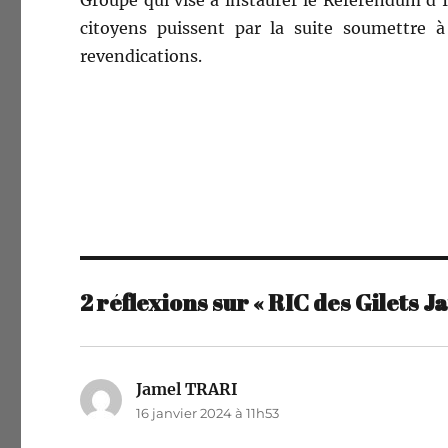
Groupe qui vise à instau­r­er le Référen­dum d’
citoyens puis­sent par la suite soumet­tre 
revendications.
2 réflexions sur « RIC des Gilets J
Jamel TRARI
dit :
16 janvier 2024 à 11h53