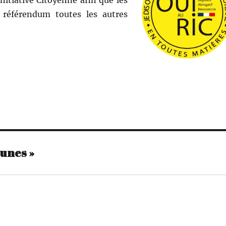
Initiative Citoyenne afin que les
à référen­dum toutes les autres
aunes »