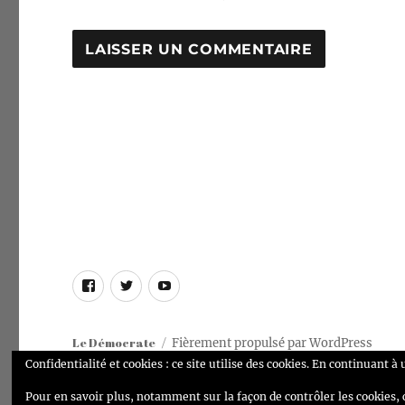
A
L
T
E
R
N
A
T
I
V
E
Page
Compte
Chaîne
:
Facebook
Twitter
Youtube
Le Démocrate
Fièrement propulsé par WordPress
Confidentialité et cookies : ce site utilise des cookies. En continuant à 
Pour en savoir plus, notamment sur la façon de contrôler les cookies, 