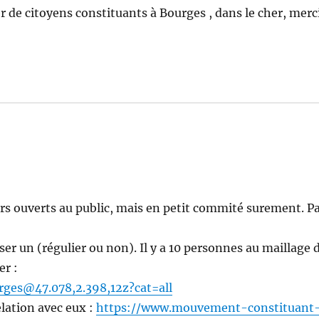
ier de citoyens con­sti­tu­ants à Bourges , dans le cher, mer­c
liers ouverts au pub­lic, mais en petit com­mité sure­ment. P
­er un (réguli­er ou non). Il y a 10 per­son­nes au mail­lage 
er :
rges@47.078,2.398,12z?cat=all
ela­tion avec eux :
https://www.mouvement-constituant