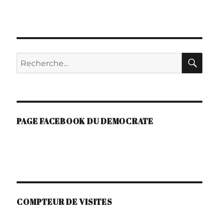
T
E
R
N
A
RE
Recherche
T
I
pour :
V
E
:
PAGE FACEBOOK DU DEMOCRATE
COMPTEUR DE VISITES