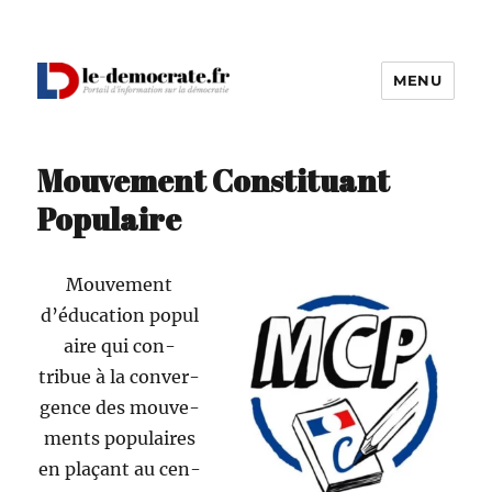
MENU
Le Démocrate
Mouvement Constituant
Populaire
Mou­ve­ment
d’éducation pop­u­l
aire qui con­
tribue à la con­ver­
gence des mou­ve­
ments pop­u­laires
en plaçant au cen­