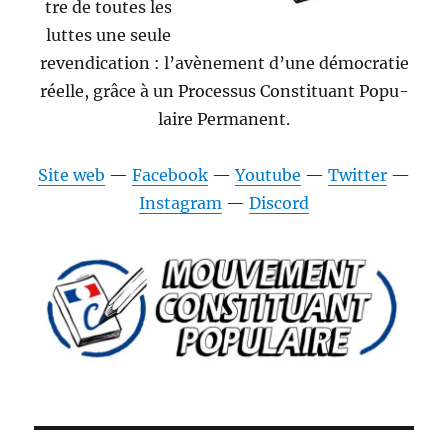
tre de toutes les
luttes une seule
reven­di­ca­tion : l’avènement d’une démoc­ra­tie
réelle, grâce à un Proces­sus Con­sti­tu­ant Pop­u­
laire Permanent.
Site web
—
Face­book
—
Youtube
—
Twit­ter
—
Insta­gram
—
Dis­cord