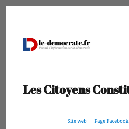
Portail d'information sur la démocratie
Le Démocrate
Les Citoyens Consti
Site web
—
Page Face­book