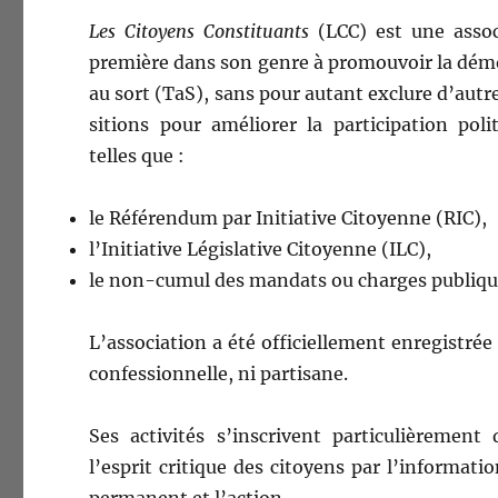
Les Citoyens Con­sti­tu­ants
(LCC) est une asso­ci
pre­mière dans son genre à pro­mou­voir la démoc
au sort (TaS), sans pour autant exclure d’aut
si­tions pour amélior­er la par­tic­i­pa­tion pol
telles que :
le Référen­dum par Ini­tia­tive Citoyenne (RIC),
l’Initiative Lég­isla­tive Citoyenne (ILC),
le non-cumul des man­dats ou charges publiques
L’association a été offi­cielle­ment enreg­istrée 
con­fes­sion­nelle, ni partisane.
Ses activ­ités s’inscrivent par­ti­c­ulière­men
l’esprit cri­tique des citoyens par l’information