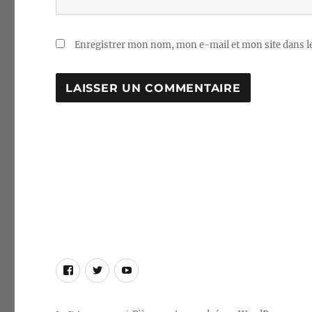
Enregistrer mon nom, mon e-mail et mon site dans 
A
L
T
E
R
N
A
T
I
V
E
Page
Compte
Chaîne
:
Facebook
Twitter
Youtube