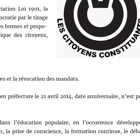
­a­tion Loi 1901, la
­ra­tie par le tirage
res formes et propo­
i­tique des citoyens,
 et la révo­ca­tion des mandats.
en pré­fec­ture le 21 avril 2014, date anniver­saire, n’est p
t dans l’éducation pop­u­laire, en l’occurrence dévelop­p
, la prise de con­science, la for­ma­tion con­tin­ue, le déb