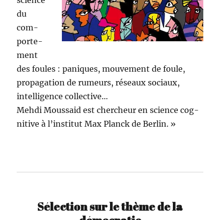
sci­ence
du
com­
porte­
ment
des foules : paniques, mou­ve­ment de foule,
prop­a­ga­tion de rumeurs, réseaux soci­aux,
intel­li­gence collective…
Meh­di Mous­said est chercheur en sci­ence cog­
ni­tive à l’in­sti­tut Max Planck de Berlin. »
Sélection sur le thème de la