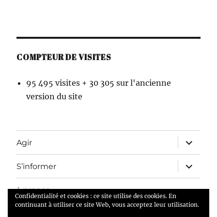
COMPTEUR DE VISITES
95 495 visites + 30 305 sur l'ancienne
version du site
ouvrir
Agir
le
sous-
menu
ouvrir
S’informer
le
sous-
menu
à propos
Confidentialité et cookies : ce site utilise des cookies. En
continuant à utiliser ce site Web, vous acceptez leur utilisation.