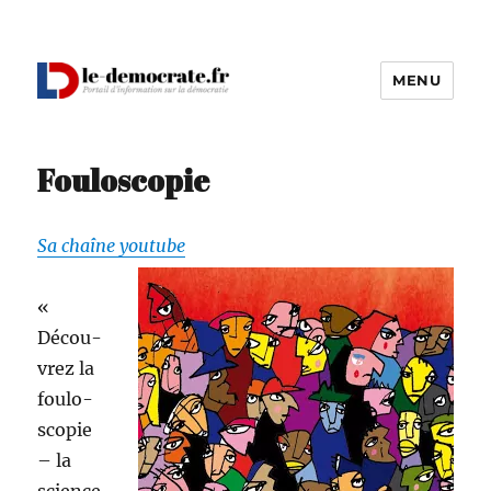
MENU
Le Démocrate
Fouloscopie
Sa chaîne youtube
«
Décou­
vrez la
foulo­
scopie
– la