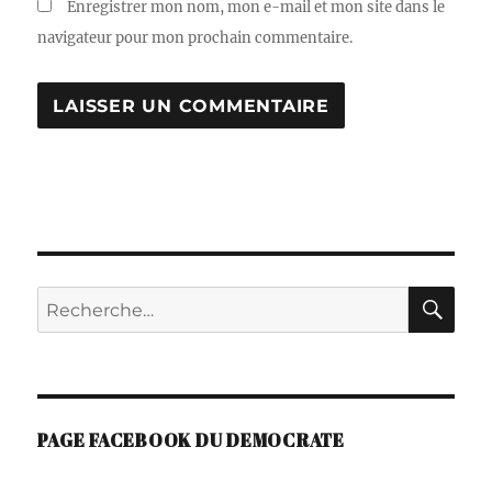
Enregistrer mon nom, mon e-mail et mon site dans le
navigateur pour mon prochain commentaire.
A
L
T
E
R
N
A
RE
Recherche
T
I
pour :
V
E
:
PAGE FACEBOOK DU DEMOCRATE