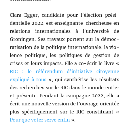
Clara Egger, can­di­date pour l’élection prési­
den­tielle 2022, est enseignante-chercheuse en
rela­tions inter­na­tionales à l’université de
Gronin­gen. Ses travaux por­tent sur la démoc­
ra­ti­sa­tion de la poli­tique inter­na­tionale, la vio­
lence poli­tique, les poli­tiques de ges­tion de
crises et leurs impacts. Elle a co-écrit le livre «
RIC : le référen­dum d’initiative citoyenne
expliqué à tous
», qui syn­thé­tise les résul­tats
des recherch­es sur le RIC dans le monde entier
et présente. Pen­dant la cam­pagne 2022, elle a
écrit une nou­velle ver­sion de l’ou­vrage ori­en­tée
plus spé­ci­fique­ment sur le RIC con­sti­tu­ant «
Pour que vot­er serve enfin
».