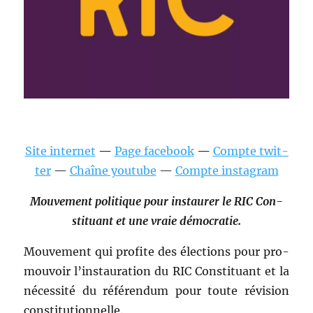
Site inter­net
—
Page face­book
—
Compte twit­
ter
—
Chaîne youtube
—
Compte insta­gram
Mou­ve­ment poli­tique pour instau­r­er le RIC Con­
sti­tu­ant et une vraie démocratie.
Mou­ve­ment qui prof­ite des élec­tions pour pro­
mou­voir l’instauration du RIC Con­sti­tu­ant et la
néces­sité du référen­dum pour toute révi­sion
con­sti­tu­tion­nelle.