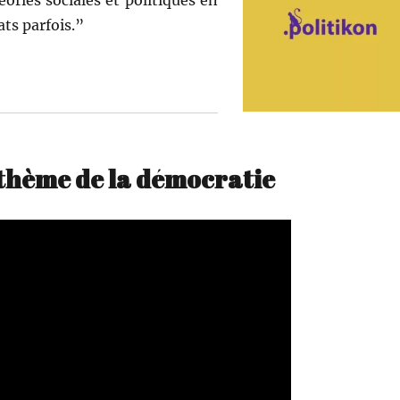
ories sociales et poli­tiques en
ats parfois.”
 thème de la démocratie