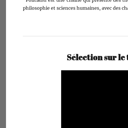
“Poli­tikon est une chaîne qui présente des thé
philoso­phie et sci­ences humaines, avec des ch
Sélection sur le