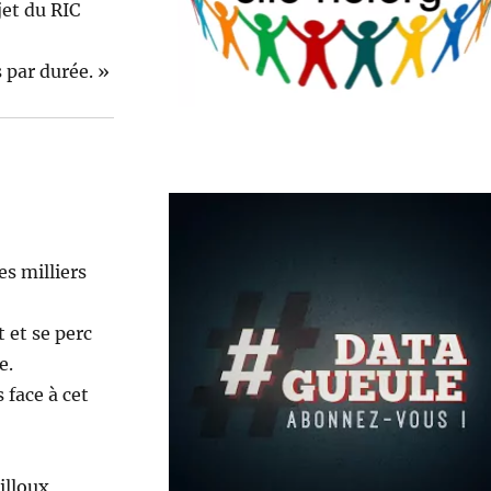
ujet du RIC
 par durée. »
 mil­liers
 et se per­c
e.
s face à cet
l­loux,