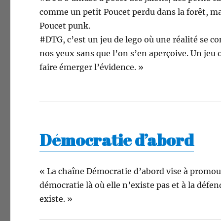
comme un petit Poucet per­du dans la forêt, ma
Poucet punk.
#DTG, c’est un jeu de lego où une réal­ité se con
nos yeux sans que l’on s’en aperçoive. Un jeu o
faire émerg­er l’évidence. »
Démocratie d’abord
« La chaîne Démoc­ra­tie d’abord vise à pro­mou­
démoc­ra­tie là où elle n’ex­iste pas et à la défen
existe. »