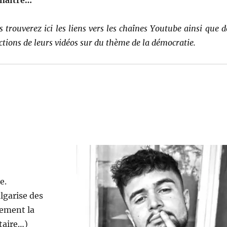
naître…
 trou­verez ici les liens vers les chaînes Youtube ain­si que d
c­tions de leurs vidéos sur du thème de la démocratie.
e.
l­garise des
le­ment la
itaire…)