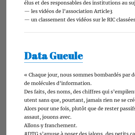
élus et des respon­s­ables des insti­tu­tions au s
— les vidéos de l’as­so­ci­a­tion Article3
— un classe­ment des vidéos sur le RIC classées
Data Gueule
« Chaque jour, nous sommes bom­bardés par des
de molécules d’information.
Des faits, des noms, des chiffres qui s’empilent
u­tent sans que, pour­tant, jamais rien ne se cré
Alors pour une fois, plutôt que de rester pas­sif
assaut, jouons avec.
Allons‑y franchement.
#DTG s’a­muse à pos­er des jalons, des petits cai