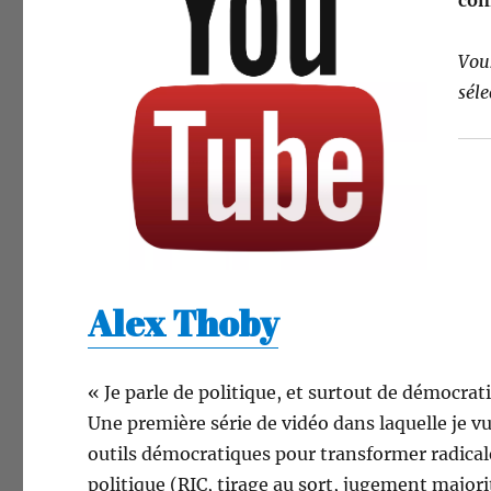
con
Vous
séle
Alex Thoby
« Je par­le de poli­tique, et surtout de démocrati
Une pre­mière série de vidéo dans laque­lle je vu
out­ils démoc­ra­tiques pour trans­former rad­i­ca
poli­tique (RIC, tirage au sort, juge­ment major