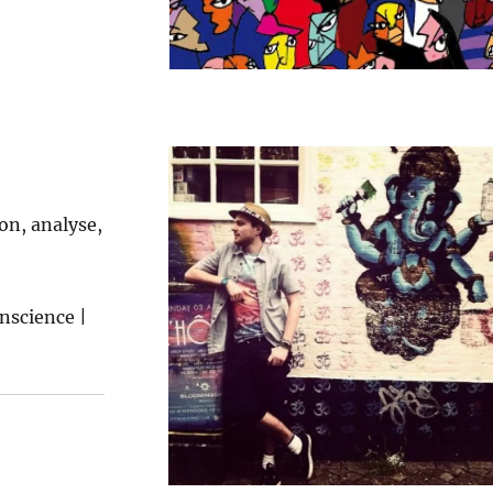
ion, analyse,
on­science |