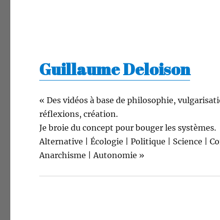
Guillaume Deloison
« Des vidéos à base de philoso­phie, vul­gar­i­sa­t
réflex­ions, création.
Je broie du con­cept pour bouger les systèmes.
Alter­na­tive | Écolo­gie | Poli­tique | Sci­ence | C
Anar­chisme | Autonomie »