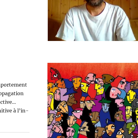
m­porte­ment
p­a­ga­tion
ective…
­tive à l’in­