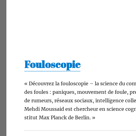
Fouloscopie
« Décou­vrez la foulo­scopie – la sci­ence du co
des foules : paniques, mou­ve­ment de foule, pro
de rumeurs, réseaux soci­aux, intel­li­gence coll
Meh­di Mous­said est chercheur en sci­ence cog­ni
sti­tut Max Planck de Berlin. »