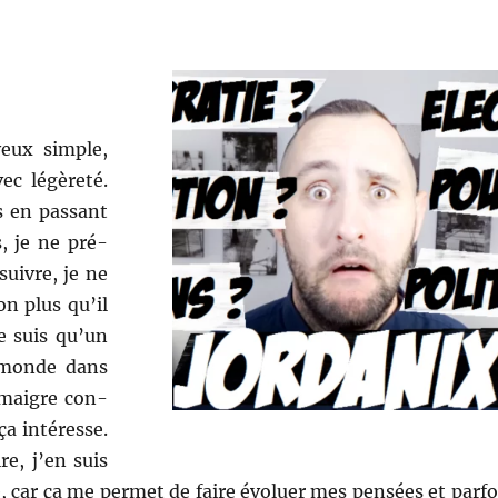
veux sim­ple,
vec légèreté.
es en pas­sant
s, je ne pré­
uiv­re, je ne
on plus qu’il
ne suis qu’un
e monde dans
 mai­gre con­
ça intéresse.
re, j’en suis
 car ça me per­met de faire évoluer mes pen­sées et par­fo