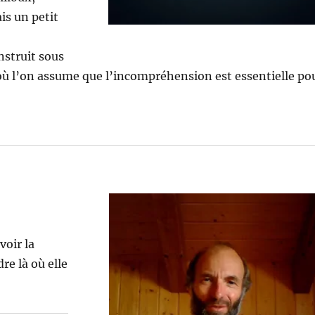
is un petit
­stru­it sous
ù l’on assume que l’in­com­préhen­sion est essen­tielle po
voir la
dre là où elle