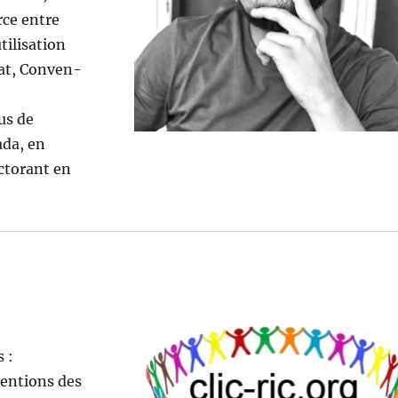
rce entre
il­i­sa­tion
bat, Con­ven­
sus de
­da, en
­tor­ant en
 :
ven­tions des