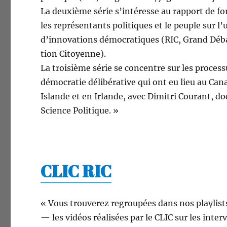
La deux­ième série s’in­téresse au rap­port de fo
les représen­tants poli­tiques et le peu­ple sur l’u­t
d’in­no­va­tions démoc­ra­tiques (RIC, Grand Dé
tion Citoyenne).
La troisième série se con­cen­tre sur les proces­
démoc­ra­tie délibéra­tive qui ont eu lieu au Cana
Islande et en Irlande, avec Dim­itri Courant, doc
Sci­ence Politique. »
CLIC RIC
« Vous trou­verez regroupées dans nos playlists
— les vidéos réal­isées par le CLIC sur les inter­