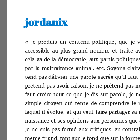
jordanix
« je pro­duis un con­tenu poli­tique, que je 
acces­si­ble au plus grand nom­bre et traité a
cela va de la démoc­ra­tie, aux par­tis poli­tiqu
par la mal­trai­tance ani­mal. etc. Soyons clair
tend pas délivr­er une parole sacrée qu’il faut s
pré­tend pas avoir rai­son, je ne pré­tend pas n
faut croire tout ce que je dis sur parole, je 
sim­ple citoyen qui tente de com­pren­dre l
lequel il évolue, et qui veut faire partager sa
nais­sance et ses opin­ions aux per­son­nes que 
Je ne suis pas fer­mé aux cri­tiques, au con­trai
même friand, tant sur le fond que sur la forme,