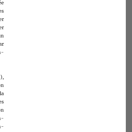
ée
es
er
er
un
ar
n­
),
on
la
es
on
n­
n­