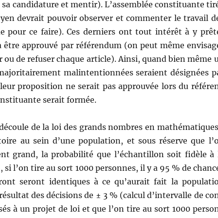
 sa can­di­da­ture et men­tir). L’assemblée con­sti­tu­ante tir
oyen devrait pou­voir observ­er et com­menter le tra­vail d
ue pour ce faire). Ces derniers ont tout intérêt à y prêt
devra être approu­vé par référen­dum (on peut même envis­ag
uver ou de refuser chaque arti­cle). Ain­si, quand bien même 
majori­taire­ment mal­in­ten­tion­nées seraient désignées p
n, leur propo­si­tion ne serait pas approu­vée lors du référe
­sti­tu­ante serait formée.
i découle de la loi des grands nom­bres en math­é­ma­tiques
toire au sein d’une pop­u­la­tion, et sous réserve que l’
ent grand, la prob­a­bil­ité que l’échantillon soit fidèle à 
, si l’on tire au sort 1000 per­son­nes, il y a 95 % de chanc
ont seront iden­tiques à ce qu’aurait fait la pop­u­la­ti
ésul­tat des déci­sions de ± 3 % (cal­cul d’intervalle de co
sés à un pro­jet de loi et que l’on tire au sort 1000 per­so