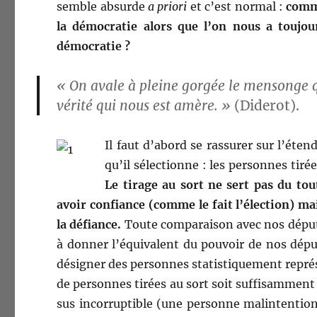
sem­ble absurde
a pri­ori
et c’est nor­mal :
com­m
la démoc­ra­tie alors que l’on nous a tou­jours
démocratie ?
« On avale à pleine gorgée le men­songe qu
vérité qui nous est amère. »
(Diderot).
Il faut d’abord se ras­sur­er sur l’éte
qu’il sélec­tionne : les per­son­nes tir
Le tirage au sort ne sert pas du tou
avoir con­fi­ance (comme le fait l’élection) ma
la défi­ance.
Toute com­para­i­son avec nos député
à don­ner l’équivalent du pou­voir de nos déput
désign­er des per­son­nes sta­tis­tique­ment repr
de per­son­nes tirées au sort soit suff­isam­me
sus incor­rupt­ible (une per­son­ne mal­in­ten­t