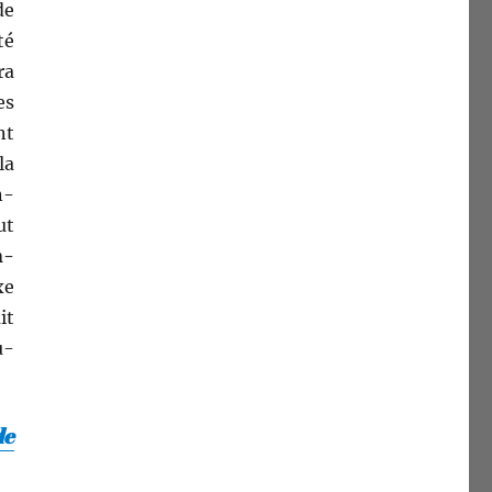
de
té
ra
es
nt
la
n­
ut
n­
xe
it
u­
de