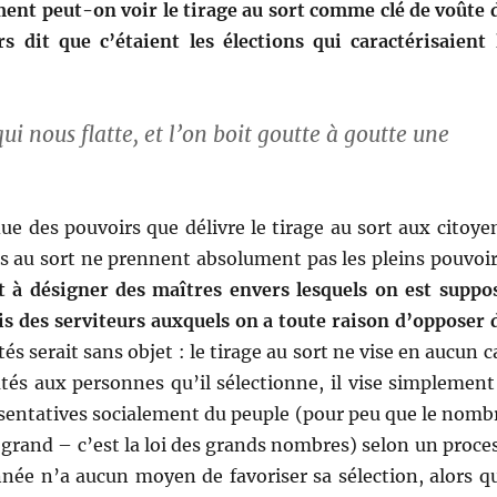
ent peut-on voir le tirage au sort comme clé de voûte 
 dit que c’étaient les élec­tions qui car­ac­téri­saient 
i nous flat­te, et l’on boit goutte à goutte une
ndue des pou­voirs que délivre le tirage au sort aux citoye
ées au sort ne pren­nent absol­u­ment pas les pleins pou­voir
t à désign­er des maîtres envers lesquels on est sup­po
is des servi­teurs aux­quels on a toute rai­son d’opposer 
s serait sans objet : le tirage au sort ne vise en aucun c
és aux per­son­nes qu’il sélec­tionne, il vise sim­ple­ment
ésen­ta­tives sociale­ment du peu­ple (pour peu que le nom­b
nt grand – c’est la loi des grands nom­bres) selon un proce
ion­née n’a aucun moyen de favoris­er sa sélec­tion, alors q