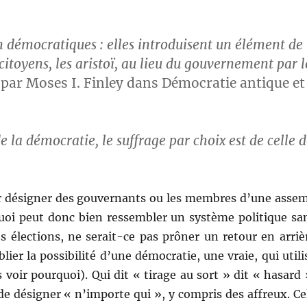
on démoc­ra­tiques : elles intro­duisent un élé­ment de
citoyens, les aris­toï, au lieu du gou­verne­ment par l
é par Moses I. Fin­ley dans Démoc­ra­tie antique et
e la démoc­ra­tie, le suf­frage par choix est de celle 
pour désign­er des gou­ver­nants ou les mem­bres d’une asse
 quoi peut donc bien ressem­bler un sys­tème poli­tique sa
es élec­tions, ne serait-ce pas prôn­er un retour en arriè
i­er la pos­si­bil­ité d’une démoc­ra­tie, une vraie, qui utili
 voir pourquoi). Qui dit « tirage au sort » dit « hasard 
ité de désign­er « n’importe qui », y com­pris des affreux. Ce