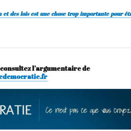
n et des lois est une chose trop importante pour êt
, consultez l’argumentaire de
iedemocratie.fr