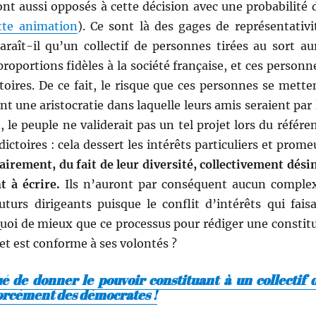
t aus­si opposés à cette déci­sion avec une prob­a­bil­ité 
tte ani­ma­tion
). Ce sont là des gages de représen­ta­tiv­i
­raît-il qu’un col­lec­tif de per­son­nes tirées au sort au
ro­por­tions fidèles à la société française, et ces per­son­n
toires. De ce fait, le risque que ces per­son­nes se met­te
nt une aris­to­cratie dans laque­lle leurs amis seraient par 
le peu­ple ne valid­erait pas un tel pro­jet lors du référe
c­toires : cela dessert les intérêts par­ti­c­uliers et prome
ire­ment, du fait de leur diver­sité, col­lec­tive­ment dés­i
t à écrire.
Ils n’auront par con­séquent aucun com­ple
uturs dirigeants puisque le con­flit d’intérêts qui fai­sa
uoi de mieux que ce proces­sus pour rédi­ger une con­sti­t
 et est con­forme à ses volontés ?
ué de donner le pouvoir constituant à un collectif 
forcément des démocrates !