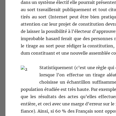
dans un sys­tème élec­tif elle pour­rait présen­ter
au sort tra­vaillerait publique­ment et tout cit
tirés au sort (Inter­net peut être bien pra­tiq
atten­tion car leur pro­jet de con­sti­tu­tion 
de laiss­er la pos­si­bil­ité à l’électeur d’appro
improb­a­ble hasard ferait que des per­son­nes 
le tirage au sort pour rédi­ger la con­sti­tu­tio
dum con­sti­tu­ant et une nou­velle assem­blée con
Sta­tis­tique­ment (c’est une règle qu
lorsque l’on effectue un tirage aléa­
choi­sisse un échan­til­lon suff­isam­m
pop­u­la­tion étudiée est très haute. Par exem­ple
que les résul­tats des actes qu’elles effectuer
entière, et ceci avec une marge d’erreur sur le r
fi­ance). Ain­si, si 60 % des Français sont oppo