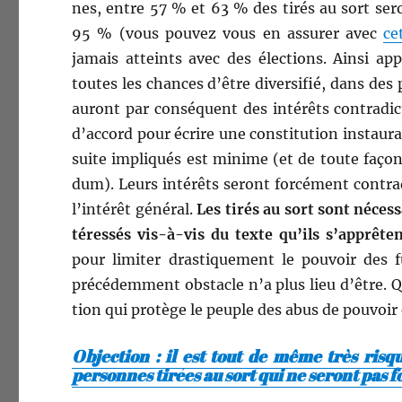
nes, entre 57 % et 63 % des tirés au sort seron
95 % (vous pou­vez vous en assur­er avec
ce
jamais atteints avec des élec­tions. Ain­si appa
toutes les chances d’être diver­si­fié, dans des p
auront par con­séquent des intérêts con­tra­dic­
d’accord pour écrire une con­sti­tu­tion instau­ra
suite impliqués est min­ime (et de toute façon, 
dum). Leurs intérêts seront for­cé­ment con­tra­di
l’intérêt général.
Les tirés au sort sont néces­sa
téressés vis-à-vis du texte qu’ils s’apprêten
pour lim­iter dras­tique­ment le pou­voir des f
précédem­ment obsta­cle n’a plus lieu d’être. Q
tion qui pro­tège le peu­ple des abus de pou­voir
Objection : il est tout de même très risq
personnes tirées au sort
qui ne seront pas 