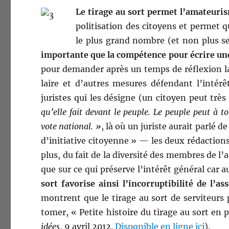
Le tirage au sort per­met l’amateuris
poli­ti­sa­tion des citoyens et per­met q
le plus grand nom­bre (et non plus se
impor­tante que la com­pé­tence pour écrire une
pour deman­der après un temps de réflex­ion la 
laire et d’autres mesures défen­dant l’intérê
juristes qui les désigne (un citoyen peut très
qu’elle fait devant le peu­ple. Le peu­ple peut à
vote nation­al. »
, là où un juriste aurait par­lé d
d’initiative citoyenne » — les deux rédac­tion
plus, du fait de la diver­sité des mem­bres de l
que sur ce qui préserve l’intérêt général car au
sort favorise ain­si l’incorruptibilité de l’as
mon­trent que le tirage au sort de servi­teurs p
tomer, « Petite his­toire du tirage au sort en p
idées
, 9 avril 2012.
Disponible en ligne ici
).