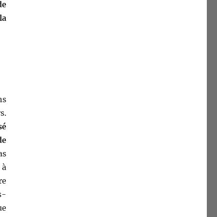
de
la
ns
s.
sé
de
as
 à
re
s­
ue