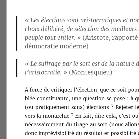
« Les élec­tions sont aris­to­cra­tiques et n
choix délibéré, de sélec­tion des meilleurs 
peu­ple tout entier. »
(Aris­tote, rap­port
démoc­ra­tie moderne)
« Le suf­frage par le sort est de la nature d
l’aristocratie. »
(Mon­tesquieu)
À force de cri­ti­quer l’élection, que ce soit 
blée con­sti­tu­ante, une ques­tion se pose : à
(ou pra­tique­ment sans) élec­tions ? Rejeter l
vers la monar­chie ? En fait, dire cela, c’est oubl
néces­saire­ment du tirage au sort (nous allons
donc imprévis­i­bil­ité du résul­tat et pos­si­bil­