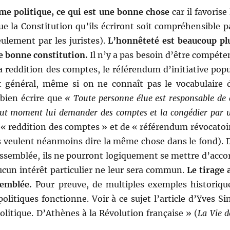
me poli­tique, ce qui est une bonne chose
car il favorise 
ue la Con­sti­tu­tion qu’ils écriront soit com­préhen­si­ble p
ule­ment par les juristes).
L’honnêteté est beau­coup pl
 bonne con­sti­tu­tion.
Il n’y a pas besoin d’être com­pé­te
red­di­tion des comptes, le référen­dum d’initiative pop­
t général, même si on ne con­naît pas le vocab­u­laire 
 bien écrire que
« Toute per­son­ne élue est respon­s­able de 
 tout moment lui deman­der des comptes et la con­gédi­er par 
e « red­di­tion des comptes » et de « référen­dum révo­ca­toi
s veu­lent néan­moins dire la même chose dans le fond). 
’assemblée, ils ne pour­ront logique­ment se met­tre d’acco
cun intérêt par­ti­c­uli­er ne leur sera com­mun.
Le tirage 
semblée.
Pour preuve, de mul­ti­ples exem­ples his­toriqu
oli­tiques fonc­tionne. Voir à ce sujet l’article d’Yves Si
oli­tique. D’Athènes à la Révo­lu­tion française » (
La Vie d