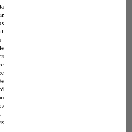
la
ar
us
nt
u­
de
ce
un
re
De
rd
au
es
n­
es