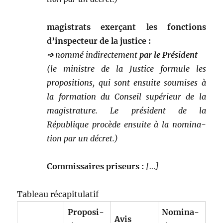
mag­is­trats exerçant les fonc­tions
d’inspecteur de la justice :
➩
nom­mé indi­recte­ment
par le Président
(le min­istre de la Jus­tice for­mule les
propo­si­tions, qui sont ensuite soumis­es à
la for­ma­tion du Con­seil supérieur de la
mag­i­s­tra­ture. Le prési­dent de la
République procède ensuite à la nom­i­na­
tion par un décret.)
Com­mis­saires priseurs :
[…]
Tableau réca­pit­u­latif
Propo­si­
Nom­i­na­
Avis