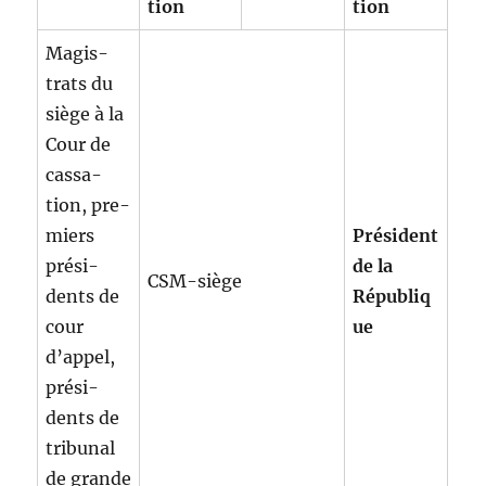
tion
tion
Mag­is­
trats du
siège à la
Cour de
cas­sa­
tion, pre­
miers
Prési­dent
prési­
de la
CSM-siège
dents de
Républiq
cour
ue
d’appel,
prési­
dents de
tri­bunal
de grande