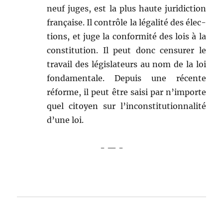
neuf juges, est la plus haute juri­dic­tion
française. Il con­trôle la légal­ité des élec­
tions, et juge la con­for­mité des lois à la
con­sti­tu­tion. Il peut donc cen­sur­er le
tra­vail des lég­is­la­teurs au nom de la loi
fon­da­men­tale. Depuis une récente
réforme, il peut être saisi par n’importe
quel citoyen sur l’inconstitutionnalité
d’une loi.
- — -
-