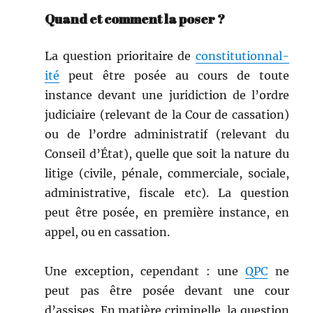
Quand et comment la poser ?
La ques­tion pri­or­i­taire de
con­sti­tu­tion­nal­
ité
peut être posée au cours de toute
instance devant une juri­dic­tion de l’ordre
judi­ci­aire (rel­e­vant de la Cour de cas­sa­tion)
ou de l’ordre admin­is­tratif (rel­e­vant du
Con­seil d’État), quelle que soit la nature du
lit­ige (civile, pénale, com­mer­ciale, sociale,
admin­is­tra­tive, fis­cale etc). La ques­tion
peut être posée, en pre­mière instance, en
appel, ou en cassation.
Une excep­tion, cepen­dant : une
QPC
ne
peut pas être posée devant une cour
d’assises. En matière crim­inelle, la ques­tion