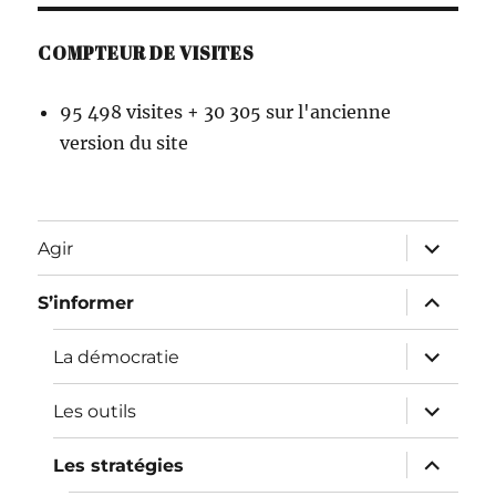
COMPTEUR DE VISITES
95 498 visites + 30 305 sur l'ancienne
version du site
ouvrir
Agir
le
sous-
menu
ouvrir
S’informer
le
sous-
menu
ouvrir
La démocratie
le
sous-
menu
ouvrir
Les outils
le
sous-
menu
ouvrir
Les stratégies
le
sous-