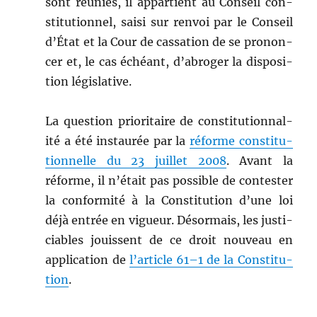
sont réu­nies, il appar­tient au Con­seil con­
sti­tu­tion­nel, saisi sur ren­voi par le Con­seil
d’É­tat et la Cour de cas­sa­tion de se pronon­
cer et, le cas échéant, d’ab­roger la dis­po­si­
tion législative.
La ques­tion pri­or­i­taire de con­sti­tu­tion­nal­
ité a été instau­rée par la
réforme con­sti­tu­
tion­nelle du 23 juil­let 2008
. Avant la
réforme, il n’é­tait pas pos­si­ble de con­tester
la con­for­mité à la Con­sti­tu­tion d’une loi
déjà entrée en vigueur. Désor­mais, les jus­ti­
cia­bles jouis­sent de ce droit nou­veau en
appli­ca­tion de
l’ar­ti­cle 61–1 de la Con­sti­tu­
tion
.