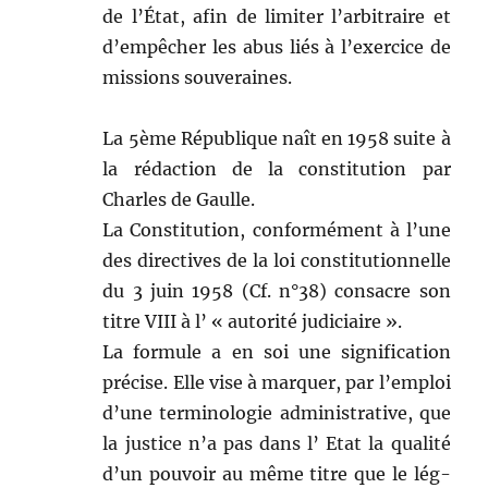
de l’État, afin de lim­iter l’arbitraire et
d’empêcher les abus liés à l’exercice de
mis­sions souveraines.
La 5ème République naît en 1958 suite à
la rédac­tion de la con­sti­tu­tion par
Charles de Gaulle.
La Con­sti­tu­tion, con­for­mé­ment à l’une
des direc­tives de la loi con­sti­tu­tion­nelle
du 3 juin 1958 (Cf. n°38) con­sacre son
titre VIII à l’ « autorité judiciaire ».
La for­mule a en soi une sig­ni­fi­ca­tion
pré­cise. Elle vise à mar­quer, par l’emploi
d’une ter­mi­nolo­gie admin­is­tra­tive, que
la jus­tice n’a pas dans l’ Etat la qual­ité
d’un pou­voir au même titre que le lég­