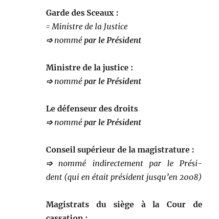
Garde des Sceaux :
= Min­istre de la Justice
➩
nom­mé
par le Prési­dent
Min­istre de la justice :
➩
nom­mé
par le Prési­dent
Le défenseur des droits
➩
nom­mé
par le Prési­dent
Con­seil supérieur de la magistrature :
➩
nom­mé indi­recte­ment par le
Prési­
dent
(qui en était prési­dent jusqu’en 2008)
Mag­is­trats du siège à la Cour de
cassation :