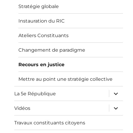
menu
Stratégie globale
Instauration du RIC
Ateliers Constituants
Changement de paradigme
Recours en justice
Mettre au point une stratégie collective
ouvrir
La 5e République
le
sous-
menu
ouvrir
Vidéos
le
sous-
menu
Travaux constituants citoyens