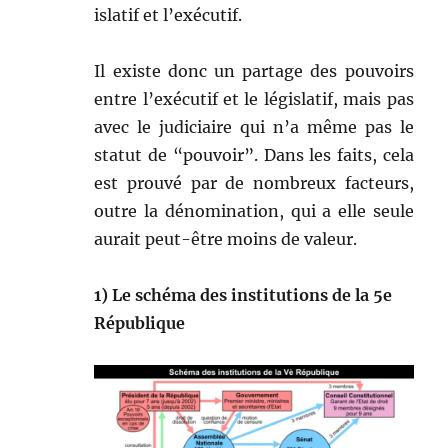
is­latif et l’exécutif.
Il existe donc un partage des pou­voirs
entre l’exécutif et le lég­is­latif, mais pas
avec le judi­ci­aire qui n’a même pas le
statut de “pou­voir”. Dans les faits, cela
est prou­vé par de nom­breux fac­teurs,
out­re la dénom­i­na­tion, qui a elle seule
aurait peut-être moins de valeur.
1) Le sché­ma des insti­tu­tions de la 5e
République