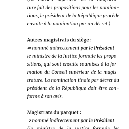
ture fait des propo­si­tions pour les nom­i­na­
tions, le prési­dent de la République procède
ensuite à la nom­i­na­tion par un décret.)
Autres mag­is­trats du siège :
➩
nom­mé indi­recte­ment
par le Président
le min­istre de la Jus­tice for­mule les propo­
si­tions, qui sont ensuite soumis­es à la for­
ma­tion du Con­seil supérieur de la mag­i­s­
tra­ture. La nom­i­na­tion finale par décret du
prési­dent de la République doit être con­
forme à son avis.
Mag­is­trats du parquet :
➩
nom­mé indi­recte­ment
par le Président
(le min­istre de la Jus­tice for­mule les