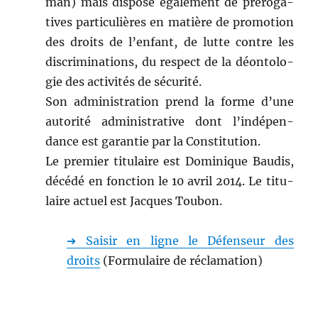
man) mais dis­pose égale­ment de prérog­a­
tives par­ti­c­ulières en matière de pro­mo­tion
des droits de l’en­fant, de lutte con­tre les
dis­crim­i­na­tions, du respect de la déon­tolo­
gie des activ­ités de sécurité.
Son admin­is­tra­tion prend la forme d’une
autorité admin­is­tra­tive dont l’indépen­
dance est garantie par la Constitution.
Le pre­mier tit­u­laire est Dominique Baud­is,
décédé en fonc­tion le 10 avril 2014. Le tit­u­
laire actuel est Jacques Toubon.
➔ Saisir en ligne le Défenseur des
droits
(For­mu­laire de réclamation)
-