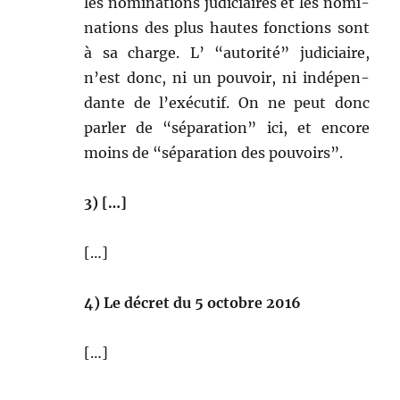
les nom­i­na­tions judi­ci­aires et les nom­i­
na­tions des plus hautes fonc­tions sont
à sa charge. L’ “autorité” judi­ci­aire,
n’est donc, ni un pou­voir, ni indépen­
dante de l’exé­cu­tif. On ne peut donc
par­ler de “sépa­ra­tion” ici, et encore
moins de “sépa­ra­tion des pouvoirs”.
3) […]
[…]
4) Le décret du 5 octo­bre 2016
[…]