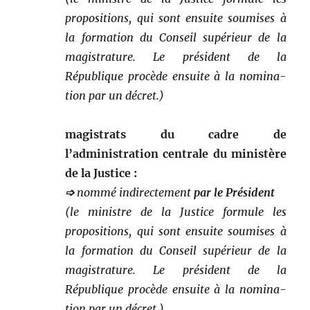
propo­si­tions, qui sont ensuite soumis­es à
la for­ma­tion du Con­seil supérieur de la
mag­i­s­tra­ture. Le prési­dent de la
République procède ensuite à la nom­i­na­
tion par un décret.)
mag­is­trats du cadre de
l’administration cen­trale du min­istère
de la Justice :
➩
nom­mé indi­recte­ment
par le Président
(le min­istre de la Jus­tice for­mule les
propo­si­tions, qui sont ensuite soumis­es à
la for­ma­tion du Con­seil supérieur de la
mag­i­s­tra­ture. Le prési­dent de la
République procède ensuite à la nom­i­na­
tion par un décret.)