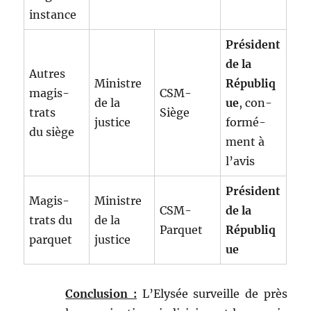
instance
Prési­dent
de la
Autres
Min­istre
Républiq
mag­is­
CSM-
de la
ue
, con­
trats
Siège
justice
for­mé­
du siège
ment à
l’avis
Prési­dent
Mag­is­
Min­istre
CSM-
de la
trats du
de la
Par­quet
Républiq
parquet
justice
ue
Con­clu­sion :
L’Elysée sur­veille de près