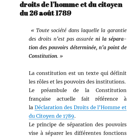
droits de l’homme et du citoyen
du 26 août 1789
« Toute société dans laque­lle la garantie
des droits n’est pas assurée
ni la sépa­ra­
tion des pou­voirs déter­minée,
n’a point de
Con­sti­tu­tion
. »
La con­sti­tu­tion est un texte qui définit
les rôles et les pou­voirs des institutions.
Le préam­bule de la Con­sti­tu­tion
française actuelle fait référence à
la
Déc­la­ra­tion des Droits de l’Homme et
du Citoyen de 1789
.
Le principe de sépa­ra­tion des pou­voirs
vise à sépar­er les dif­férentes fonc­tions