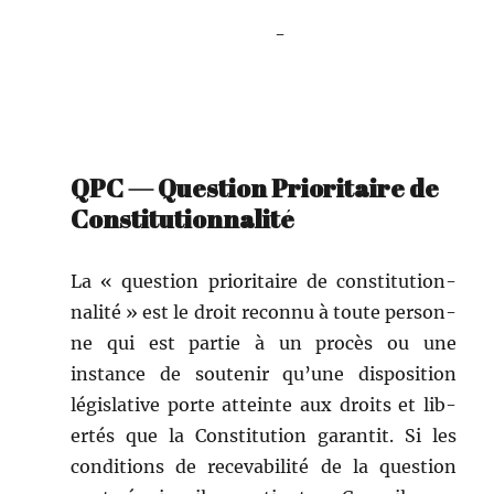
-
-
QPC — Question Prioritaire de
Constitutionnalité
La « ques­tion pri­or­i­taire de con­sti­tu­tion­
nal­ité » est le droit recon­nu à toute per­son­
ne qui est par­tie à un procès ou une
instance de soutenir qu’une dis­po­si­tion
lég­isla­tive porte atteinte aux droits et lib­
ertés que la Con­sti­tu­tion garan­tit. Si les
con­di­tions de recev­abil­ité de la ques­tion